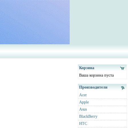
Корзина
Ваша корзина пуста
Производители
Acer
Apple
Asus
BlackBerry
HTC