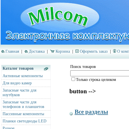
Главная
|
Доставка
|
Корзина
|
Оформить заказ
|
О ком
Поиск товаров
Каталог товаров
Активные компоненты
Только строка целиком
Для видео камер
button -->
Запасные части для
ноутбуков
Запасные части для
телефонов и планшетов
Все разделы
Пассивные компоненты
Планки светодиоды LED
Разное