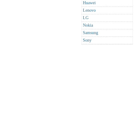
Huawei
Lenovo
LG
Nokia
Samsung
Sony