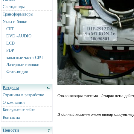
Светодиоды
Трансформаторы
Узлы и блоки
CRT
DVD -AUDIO
LCD
PDP
запасные части СВЧ
Лазерные головки
Фото-видио
Разделы
Страница в разработке
Отклоняющая система /старая цена дейст
О компании
Консультант сайта
В данный момент этот товар отсутствуе
Контакты
Новости