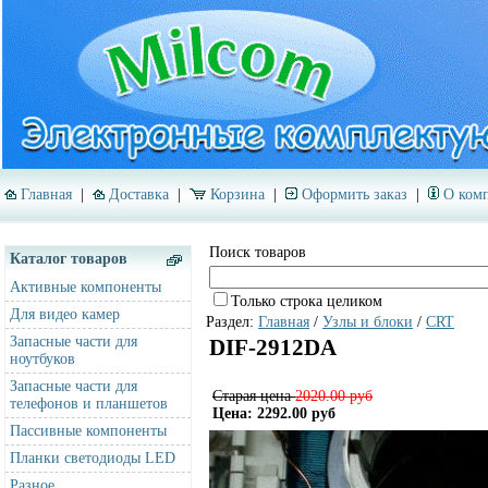
Главная
|
Доставка
|
Корзина
|
Оформить заказ
|
О ком
Поиск товаров
Каталог товаров
Активные компоненты
Только строка целиком
Для видео камер
Раздел:
Главная
/
Узлы и блоки
/
CRT
Запасные части для
DIF-2912DA
ноутбуков
Запасные части для
Старая цена
2020.00 руб
телефонов и планшетов
Цена: 2292.00 руб
Пассивные компоненты
Планки светодиоды LED
Разное